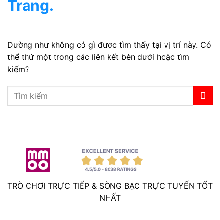
Trang.
Dường như không có gì được tìm thấy tại vị trí này. Có
thể thử một trong các liên kết bên dưới hoặc tìm
kiếm?
TRÒ CHƠI TRỰC TIẾP & SÒNG BẠC TRỰC TUYẾN TỐT
NHẤT